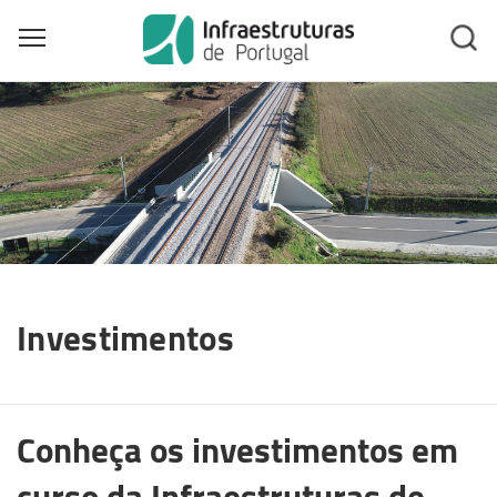
Toggle main menu visibility
Skip
to
main
content
Investimentos
Conheça os investimentos em