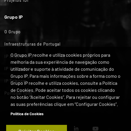
Projetos IDI
Grupo IP
O Grupo
Infraestruturas de Portugal
O Grupo IP recolhe e utiliza cookies próprios para
IP Engenharia
melhoria da sua experiência de navegação como
IP Património
utilizador e suporte à atividade de comunicação do
Grupo IP. Para mais informações sobre a forma como o
IP Telecom
Grupo IP recolhe e utiliza cookies, consulte a Política
de Cookies. Pode aceitar todos os cookies clicando
Portugal Tolls
no botão “Aceitar Cookies”. Para rejeitar ou configurar
as suas preferências clique em “Configurar Cookies”.
Política de Cookies