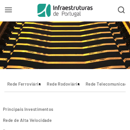
Toggle main menu visibility
Skip
to
main
content
Rede Ferroviária
Rede Rodoviária
Rede Telecomunicaçõ
Principais Investimentos
Rede de Alta Velocidade