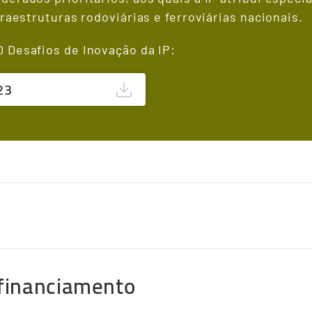
raestruturas rodoviárias e ferroviárias nacionais.
 Desafios de Inovação da IP:
23
 financiamento