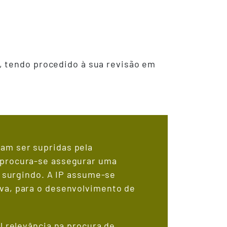
, tendo procedido à sua revisão em
am ser supridas pela
 procura-se assegurar uma
o surgindo. A IP assume-se
iva, para o desenvolvimento de
l relevância na procura de