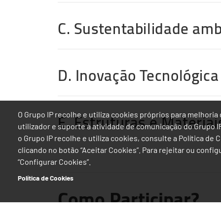
C. Sustentabilidade amb
D. Inovação Tecnológica
E. Estruturas e Materiai
O Grupo IP recolhe e utiliza cookies próprios para melhor
utilizador e suporte à atividade de comunicação do Grupo 
o Grupo IP recolhe e utiliza cookies, consulte a Política de
clicando no botão “Aceitar Cookies”. Para rejeitar ou confi
“Configurar Cookies”.
Política de Cookies
Como Participar?