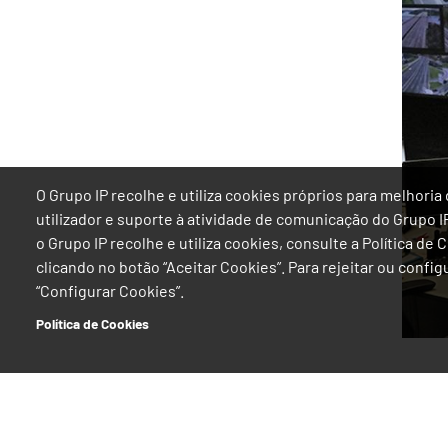
O Grupo IP recolhe e utiliza cookies próprios para melhor
utilizador e suporte à atividade de comunicação do Grupo 
o Grupo IP recolhe e utiliza cookies, consulte a Política de
clicando no botão “Aceitar Cookies”. Para rejeitar ou confi
“Configurar Cookies”.
Política de Cookies