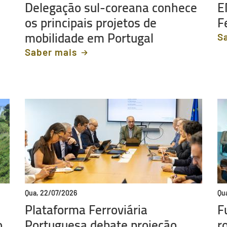
Delegação sul-coreana conhece
E
os principais projetos de
F
mobilidade em Portugal
S
Saber mais
Qua, 22/07/2026
Qu
Plataforma Ferroviária
F
o
Portuguesa debate projeção
r