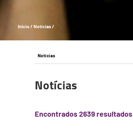
Início
/
Notícias
/
Breadcrumb
Notícias
Notícias
Encontrados 2639 resultados 