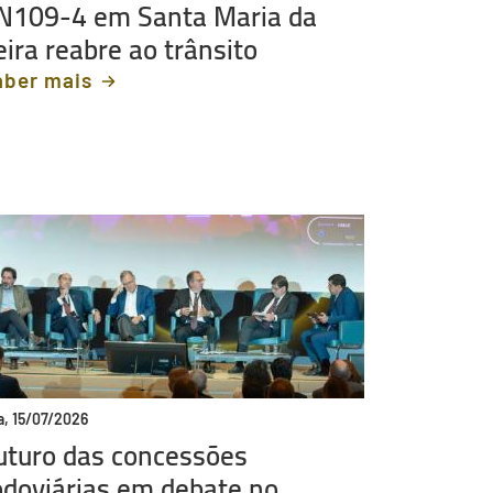
N109-4 em Santa Maria da
eira reabre ao trânsito
aber mais
a, 15/07/2026
uturo das concessões
odoviárias em debate no