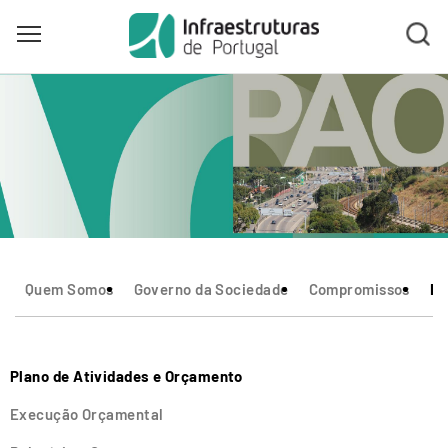
Toggle main menu visibility
Skip
to
main
content
Quem Somos
Governo da Sociedade
Compromissos
In
Plano de Atividades e Orçamento
Execução Orçamental