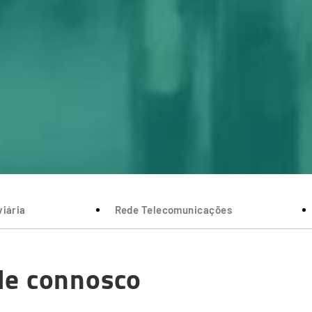
iária
Rede Telecomunicações
le connosco