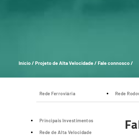
Início
/
Projeto de Alta Velocidade
/
Fale connosco
/
Breadcrumb
Rede Ferroviária
Rede Rodov
Fa
Principais Investimentos
Rede de Alta Velocidade