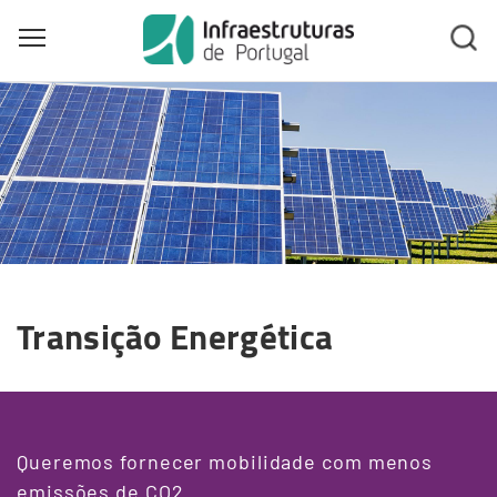
Toggle main menu visibility
Skip
to
main
content
Transição Energética
Queremos fornecer mobilidade com menos
emissões de CO2.