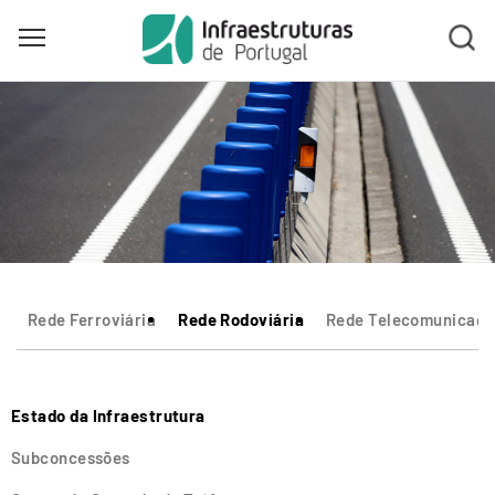
Toggle main menu visibility
Skip
to
main
content
Rede Ferroviária
Rede Rodoviária
Rede Telecomunicaçõ
Estado da Infraestrutura
Subconcessões