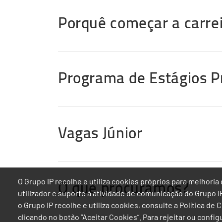
Porquê começar a carrei
Programa de Estágios Pr
Vagas Júnior
O que procuramos?
O Grupo IP recolhe e utiliza cookies próprios para melhor
utilizador e suporte à atividade de comunicação do Grupo 
o Grupo IP recolhe e utiliza cookies, consulte a Política de
clicando no botão “Aceitar Cookies”. Para rejeitar ou confi