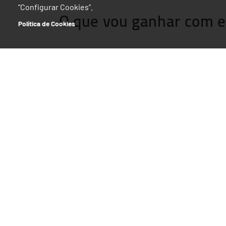
“Configurar Cookies”.
O que vou ganhar com e
Política de Cookies
Como me posso candida