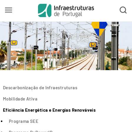
Toggle main menu visibility
Skip
to
main
content
Descarbonização de Infraestruturas
Mobilidade Ativa
Eficiência Energética e Energias Renováveis
Programa SEE