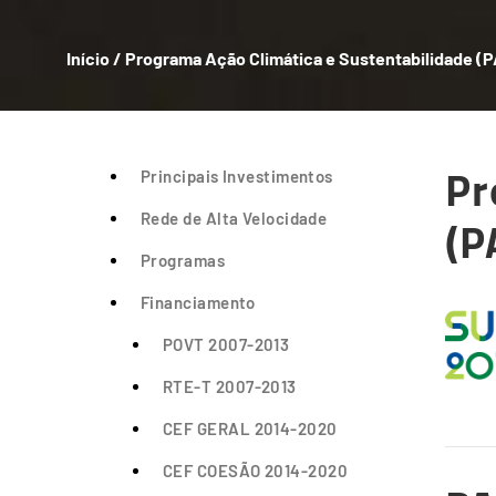
Início
/
Programa Ação Climática e Sustentabilidade 
Breadcrumb
Pr
Principais Investimentos
(P
Rede de Alta Velocidade
Programas
Financiamento
POVT 2007-2013
RTE-T 2007-2013
CEF GERAL 2014-2020
CEF COESÃO 2014-2020