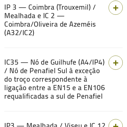
IP 3 — Coimbra (Trouxemil) /
Mealhada e IC 2 —
Coimbra/Oliveira de Azeméis
(A32/IC2)
IC35 — Nó de Guilhufe (A4/IP4)
/ Nó de Penafiel Sul à exceção
do troço correspondente à
ligação entre a EN15 e a EN106
requalificadas a sul de Penafiel
IP3 — Mealhada / Viseu e IC 12