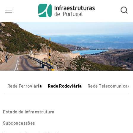
Toggle main menu visibility
Skip
to
main
content
Rede Ferroviária
Rede Rodoviária
Rede Telecomunicaçõ
Estado da Infraestrutura
Subconcessões