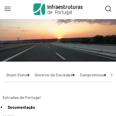
Toggle main menu visibility
Skip
to
main
content
Quem Somos
Governo da Sociedade
Compromissos
In
Estradas de Portugal
Documentação