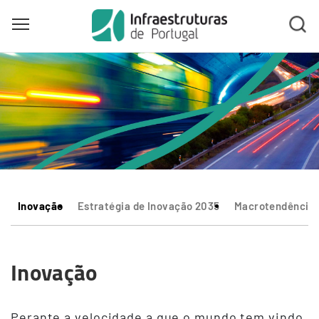
Toggle main menu visibility
Skip
to
main
content
Inovação
Estratégia de Inovação 2035
Macrotendência
Inovação
Perante a velocidade a que o mundo tem vindo