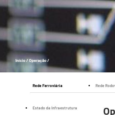
Início
/
Operação
/
Breadcrumb
Rede Ferroviária
Rede Rodov
Op
Estado da Infraestrutura