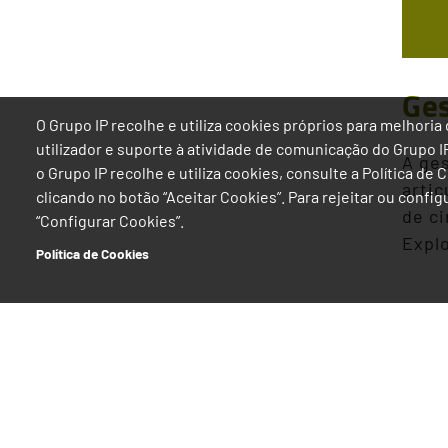
Ges
O Grupo IP recolhe e utiliza cookies próprios para melhor
utilizador e suporte à atividade de comunicação do Grupo 
A ges
o Grupo IP recolhe e utiliza cookies, consulte a Política de
arti
clicando no botão “Aceitar Cookies”. Para rejeitar ou confi
de ci
“Configurar Cookies”.
Expl
Política de Cookies