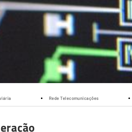
iária
Rede Telecomunicações
eração