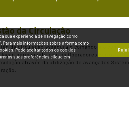
tão da Circulação
ia da sua experiência de navegação como
IP. Para mais informações sobre a forma como
tão da circulação assegura o comando e o controlo 
Rejei
 Cookies. Pode aceitar todos os cookies
culação permanente com os Operadores Ferroviários
gurar as suas preferências clique em
rculação através da utilização de avançados Siste
oração.