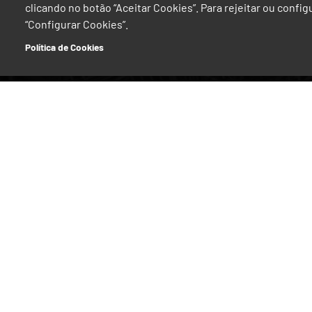
clicando no botão “Aceitar Cookies”. Para rejeitar ou confi
“Configurar Cookies”.
Política de Cookies
Sobre Nós
Infraestrut
Quem Somos
Rede Ferrov
Governo da Sociedade
Rede Rodovi