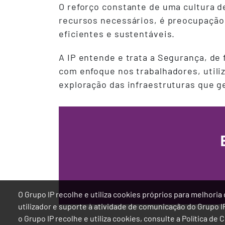
O reforço constante de uma cultura d
recursos necessários, é preocupação
eficientes e sustentáveis.
A IP entende e trata a Segurança, de 
com enfoque nos trabalhadores, util
exploração das infraestruturas que g
O Grupo IP recolhe e utiliza cookies próprios para melhor
utilizador e suporte à atividade de comunicação do Grupo 
o Grupo IP recolhe e utiliza cookies, consulte a Política de