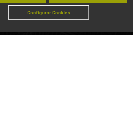
Configurar Cookies
da
Subscrever newsletter
rreiras
Media
Grupo IP
Notícias
O Grupo
Imprensa
Infraestruturas de Portugal