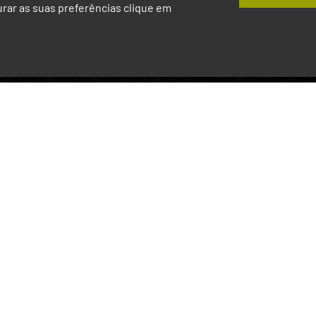
gurar as suas preferências clique em
Ver Agen
uras
Sustentabilidade
Inovação
Ca
iária
Sustentabilidade
Inovação
ária
Transição Energética
Macrotendências