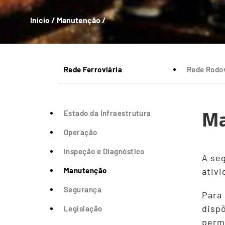
Início
/
Manutenção
/
Breadcrumb
Rede Ferroviária
Rede Rodov
Ma
Estado da Infraestrutura
Operação
Inspeção e Diagnóstico
A seg
Manutenção
ativi
Segurança
Para 
disp
Legislação
permi