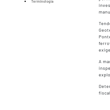
Terminologia
inves
manu
Tendo
Geote
Ponte
ferro
exige
A man
inspe
explo
Dete
fisca