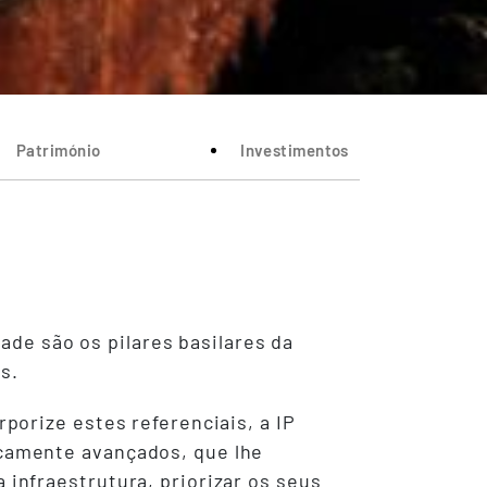
Património
Investimentos
dade são os pilares basilares da
s.
porize estes referenciais, a IP
camente avançados, que lhe
infraestrutura, priorizar os seus