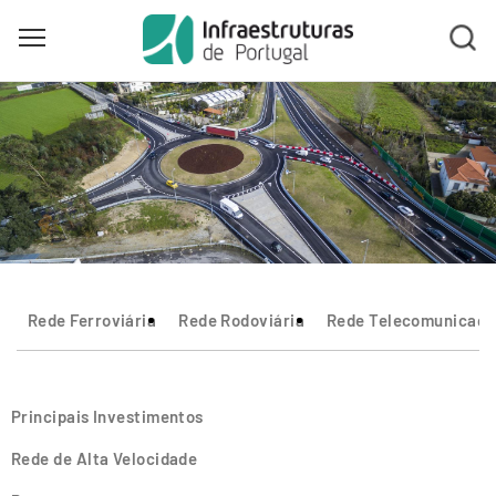
Toggle main menu visibility
Skip
to
main
content
Rede Ferroviária
Rede Rodoviária
Rede Telecomunicaçõ
Principais Investimentos
Rede de Alta Velocidade