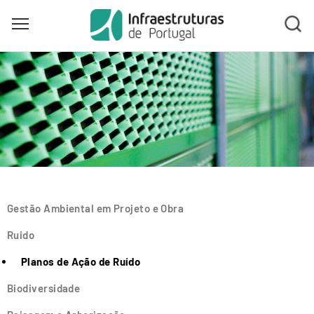
Toggle main menu visibility
Skip
to
main
content
Gestão Ambiental em Projeto e Obra
Ruido
Planos de Ação de Ruído
Biodiversidade