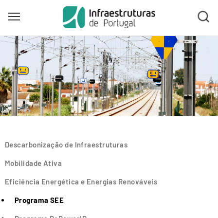
Toggle main menu visibility
Skip
to
main
content
Descarbonização de Infraestruturas
Mobilidade Ativa
Eficiência Energética e Energias Renováveis
Programa SEE