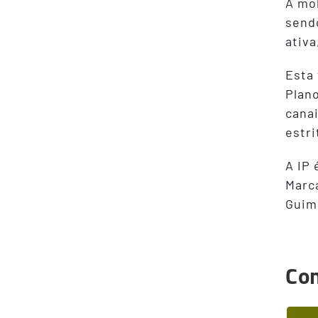
A mo
send
ativa
Esta 
Plano
canai
estr
A IP 
Marca
Guim
Con