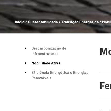
Início
/
Sustentabilidade
/
Transição Energética
/
Mobi
Breadcrumb
Mo
Descarbonização de
Infraestruturas
Mobilidade Ativa
Eficiência Energética e Energias
Renováveis
Fe