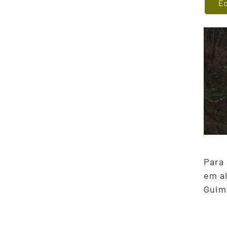
Ec
Para 
em al
Guima