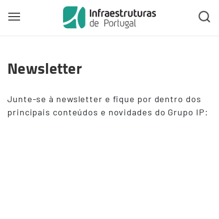
Toggle main menu visibility
Skip
to
Newsletter
main
content
Junte-se à newsletter e fique por dentro dos
principais conteúdos e novidades do Grupo IP: