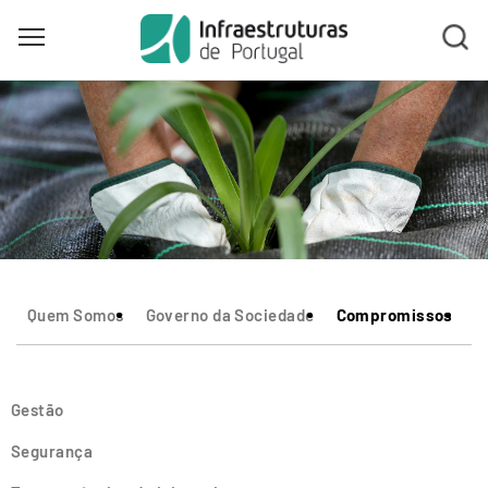
Toggle main menu visibility
Skip
to
main
content
Quem Somos
Governo da Sociedade
Compromissos
I
Gestão
Segurança