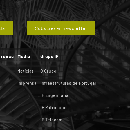
da
Subscrever newsletter
rreiras
Media
Grupo IP
Notícias
O Grupo
Imprensa
Infraestruturas de Portugal
IP Engenharia
IP Património
IP Telecom