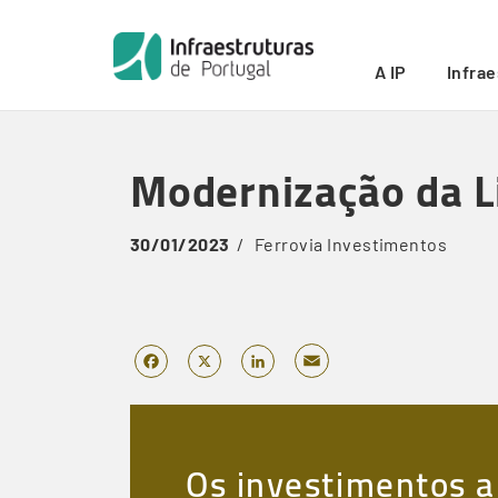
Início
/
Modernização da Linha do Alentejo entre Poce
Breadcrumb
A IP
Infra
Skip
to
Modernização da L
main
content
30/01/2023
Ferrovia
Investimentos
Email
Facebook
X
LinkedIn
Os investimentos a