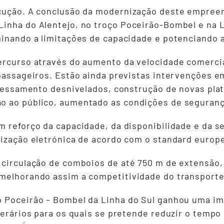
ecução. A conclusão da modernização deste empreen
inha do Alentejo, no troço Poceirão-Bombel e na Li
minando a limitações de capacidade e potenciando 
ercurso através do aumento da velocidade comercial
 passageiros. Estão ainda previstas intervenções 
ravessamento desnivelados, construção de novas pl
o ao público, aumentado as condições de segurança
m reforço da capacidade, da disponibilidade e da s
lização eletrónica de acordo com o standard europ
a circulação de comboios de até 750 m de extensão
melhorando assim a competitividade do transporte 
o Poceirão – Bombel da Linha do Sul ganhou uma im
nerários para os quais se pretende reduzir o tempo