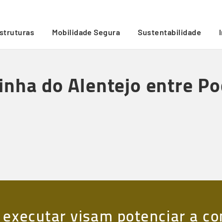
irão e Bombel
/
estruturas
Mobilidade Segura
Sustentabilidade
inha do Alentejo entre P
 executar visam potenciar a co