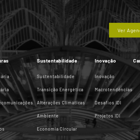
Ver Agen
uras
Sustentabilidade
Inovação
Ca
iária
Sustentabilidade
Inovação
ária
Transição Energética
Macrotendências
lecomunicações
Alterações Climáticas
Desafios IDI
Ambiente
Projetos IDI
os
Economia Circular