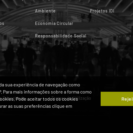
Ambiente
Projetos IDI
os
Economia Circular
Responsabilidade Social
ia da sua experiência de navegação como
IP. Para mais informações sobre a forma como
de Privacidade
Termos de Utilização
Cookie
Rejei
 Cookies. Pode aceitar todos os cookies
gurar as suas preferências clique em