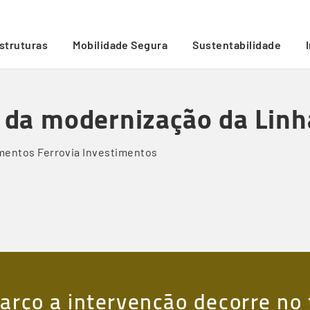
e Cascais
/
estruturas
Mobilidade Segura
Sustentabilidade
e da modernização da Linh
amentos
Ferrovia
Investimentos
arço a intervenção decorre no 