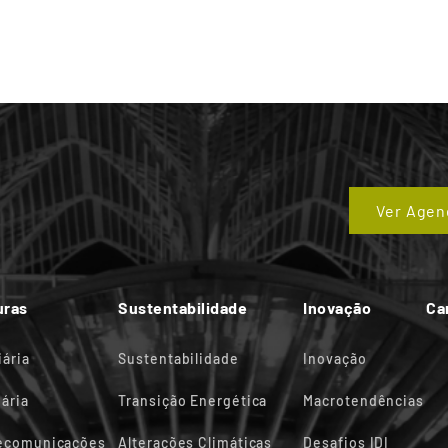
Ver Agen
uras
Sustentabilidade
Inovação
Ca
iária
Sustentabilidade
Inovação
ária
Transição Energética
Macrotendências
lecomunicações
Alterações Climáticas
Desafios IDI