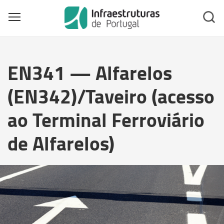
Toggle main menu visibility
Skip
to
EN341 — Alfarelos
main
content
(EN342)/Taveiro (acesso
ao Terminal Ferroviário
de Alfarelos)