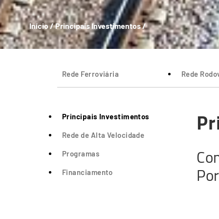
Início
/
Principais Investimentos
/
Breadcrumb
Rede Ferroviária
Rede Rodov
Pr
Principais Investimentos
Rede de Alta Velocidade
Con
Programas
Por
Financiamento