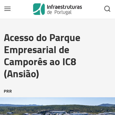
Toggle main menu visibility
Skip
to
Acesso do Parque
main
content
Empresarial de
Camporês ao IC8
(Ansião)
PRR