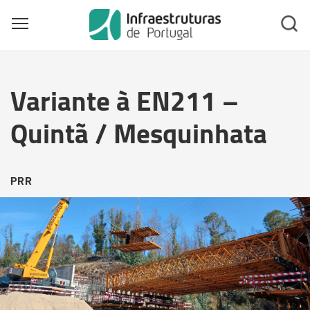
Toggle main menu visibility
Skip
to
Variante à EN211 –
main
content
Quintã / Mesquinhata
PRR