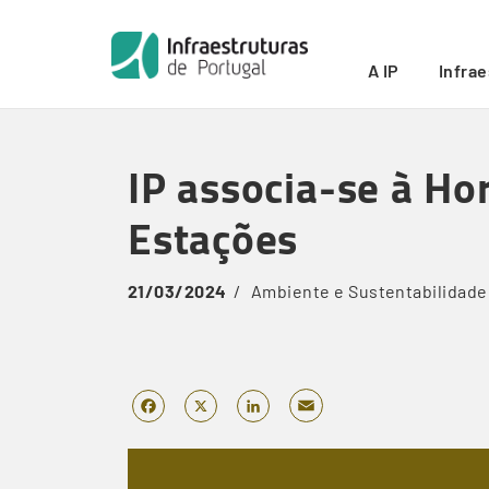
Início
/
IP associa-se à Hora do Planeta e desliga as l
Breadcrumb
A IP
Infra
Skip
to
IP associa-se à Ho
main
content
Estações
21/03/2024
Ambiente e Sustentabilidade
Email
Facebook
X
LinkedIn