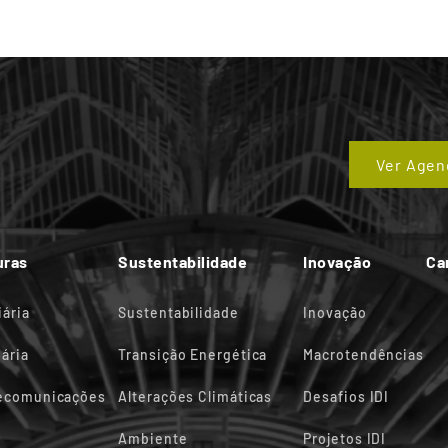
Ver Agen
uras
Sustentabilidade
Inovação
Ca
iária
Sustentabilidade
Inovação
ária
Transição Energética
Macrotendências
lecomunicações
Alterações Climáticas
Desafios IDI
Ambiente
Projetos IDI