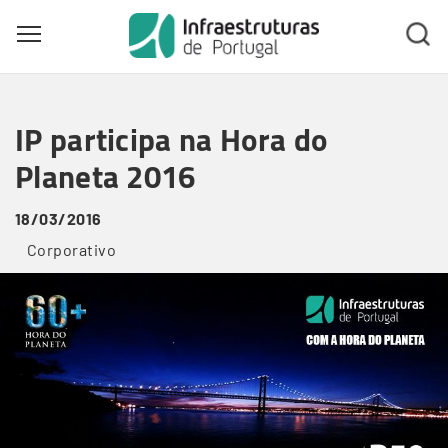
Toggle main menu visibility
Skip
to
IP participa na Hora do
main
content
Planeta 2016
18/03/2016
Corporativo