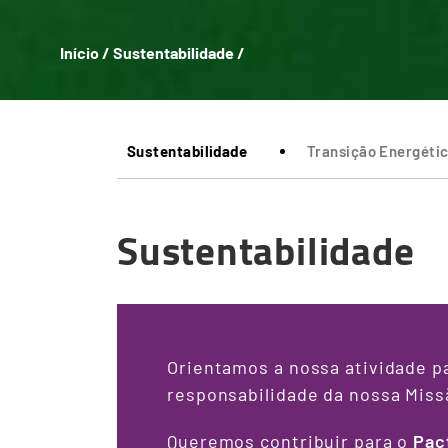
Início
/
Sustentabilidade
/
Breadcrumb
Sustentabilidade
Transição Energéti
Sustentabilidade
Orientamos a nossa atividade p
responsabilidade da nossa Miss
Queremos contribuir para o
Pac