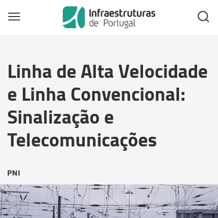
Toggle main menu visibility
Skip
to
Linha de Alta Velocidade
main
content
e Linha Convencional:
Sinalização e
Telecomunicações
PNI