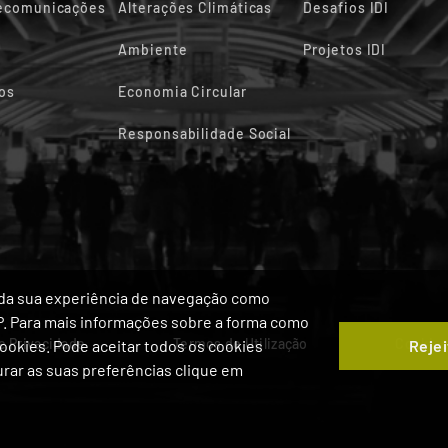
lecomunicações
Alterações Climáticas
Desafios IDI
Ambiente
Projetos IDI
os
Economia Circular
Responsabilidade Social
ia da sua experiência de navegação como
IP. Para mais informações sobre a forma como
de Privacidade
Termos de Utilização
Cookie
Rejei
 Cookies. Pode aceitar todos os cookies
gurar as suas preferências clique em