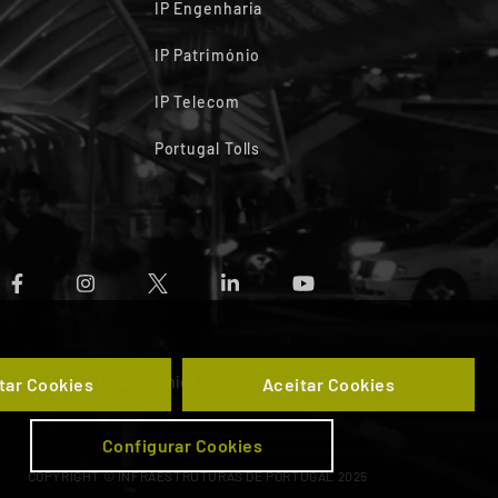
IP Engenharia
IP Património
IP Telecom
Portugal Tolls
s
Ficha Técnica
Contactos
tar Cookies
Aceitar Cookies
Configurar Cookies
COPYRIGHT © INFRAESTRUTURAS DE PORTUGAL 2025