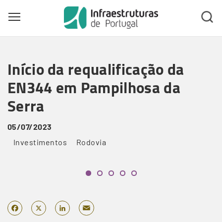
Toggle main menu visibility
Skip
to
Início da requalificação da
main
content
EN344 em Pampilhosa da
Serra
05/07/2023
Investimentos
Rodovia
Email
Facebook
X
LinkedIn