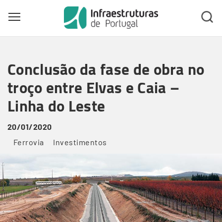
Toggle main menu visibility
Skip
to
Conclusão da fase de obra no
main
content
troço entre Elvas e Caia –
Linha do Leste
20/01/2020
Ferrovia
Investimentos