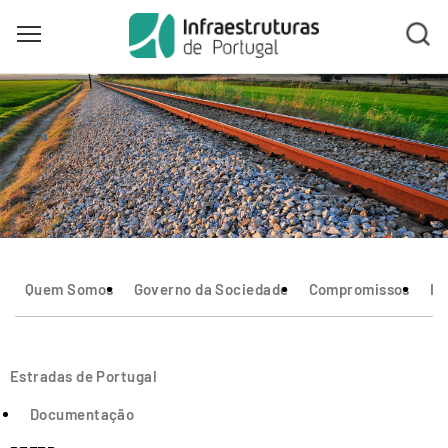
Toggle main menu visibility
Skip
to
main
content
Quem Somos
Governo da Sociedade
Compromissos
In
Estradas de Portugal
Documentação