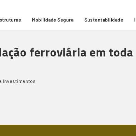
extensão da Linha do Oeste
/
estruturas
Mobilidade Segura
Sustentabilidade
lação ferroviária em toda
a
Investimentos