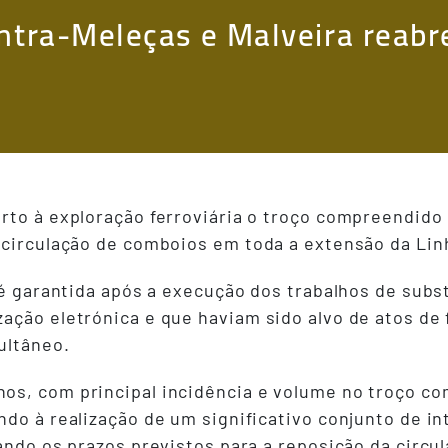
intra-Meleças e Malveira reabr
rto à exploração ferroviária o troço compreendido 
 circulação de comboios em toda a extensão da Li
 é garantida após a execução dos trabalhos de subst
ação eletrónica e que haviam sido alvo de atos de 
ultâneo.
os, com principal incidência e volume no troço c
ndo à realização de um significativo conjunto de i
ando os prazos previstos para a reposição da circul