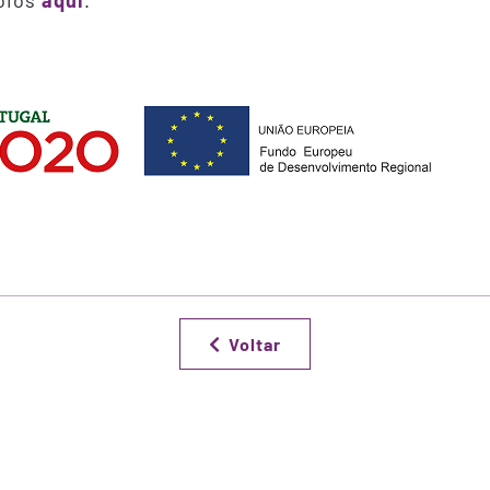
boios
aqui
.
Voltar