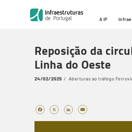
Início
/
Reposição da circulação ferroviária em toda a 
Breadcrumb
A IP
Infra
Skip
to
Reposição da circu
main
content
Linha do Oeste
24/02/2025
Aberturas ao tráfego
Ferrovi
Email
Facebook
X
LinkedIn