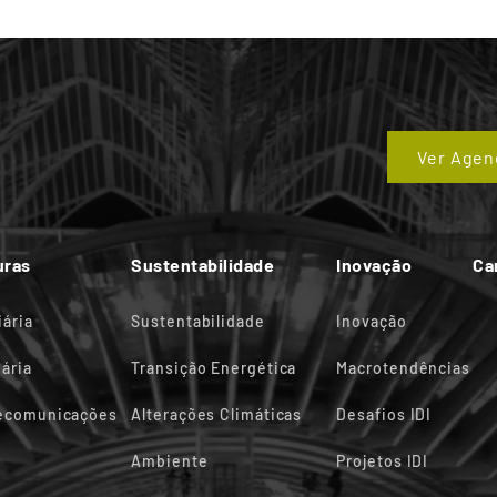
Ver Agen
uras
Sustentabilidade
Inovação
Ca
iária
Sustentabilidade
Inovação
ária
Transição Energética
Macrotendências
lecomunicações
Alterações Climáticas
Desafios IDI
Ambiente
Projetos IDI