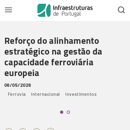
Toggle main menu visibility
Skip
to
Reforço do alinhamento
main
content
estratégico na gestão da
capacidade ferroviária
europeia
06/05/2026
Ferrovia
Internacional
Investimentos