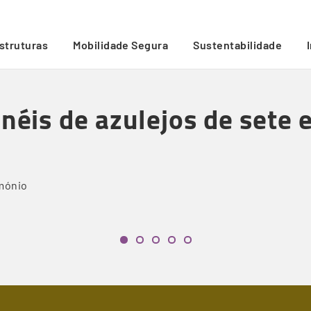
ações ferroviárias
/
estruturas
Mobilidade Segura
Sustentabilidade
inéis de azulejos de sete 
mónio