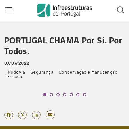
Toggle main menu visibility
Skip
to
PORTUGAL CHAMA Por Si. Por
main
content
Todos.
07/07/2022
Rodovia
Segurança
Conservação e Manutenção
Ferrovia
Email
Facebook
X
LinkedIn