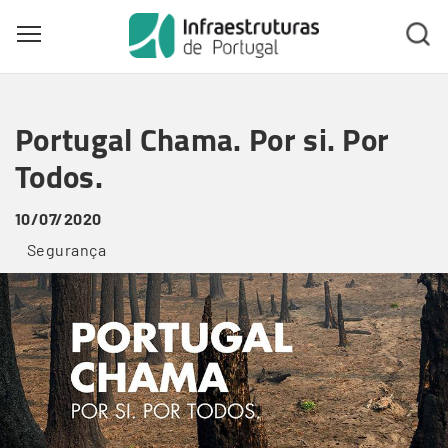
Toggle main menu visibility
Skip
to
Portugal Chama. Por si. Por
main
content
Todos.
10/07/2020
Segurança