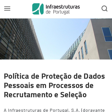
Toggle main menu visibility
Skip
to
main
content
Política de Proteção de Dados
Pessoais em Processos de
Recrutamento e Seleção
A Infraestruturas de Portugal, S.A. (doravante