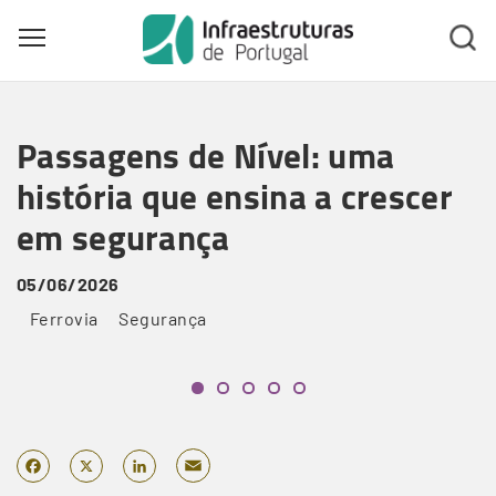
Toggle main menu visibility
Skip
to
Passagens de Nível: uma
main
content
história que ensina a crescer
em segurança
05/06/2026
Ferrovia
Segurança
Email
Facebook
X
LinkedIn