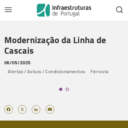
Toggle main menu visibility
Skip
to
Modernização da Linha de
main
content
Cascais
06/05/2025
Alertas / Avisos / Condicionamentos
Ferrovia
Email
Facebook
X
LinkedIn