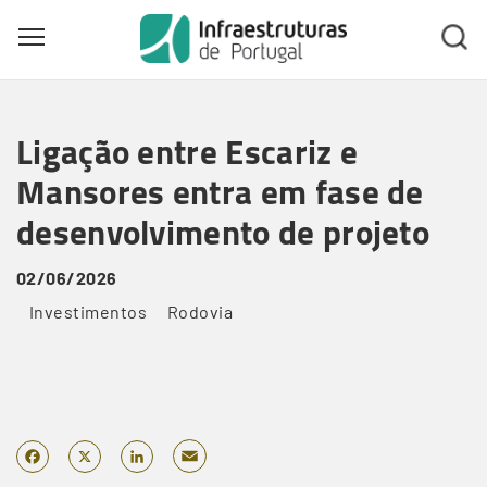
Toggle main menu visibility
Skip
to
Ligação entre Escariz e
main
content
Mansores entra em fase de
desenvolvimento de projeto
02/06/2026
Investimentos
Rodovia
Email
Facebook
X
LinkedIn