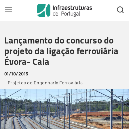
Toggle main menu visibility
Skip
to
Lançamento do concurso do
main
content
projeto da ligação ferroviária
Évora- Caia
01/10/2015
Projetos de Engenharia Ferroviária