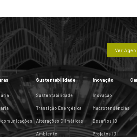
Ver Agen
uras
Sustentabilidade
Inovação
Ca
iária
Sustentabilidade
Inovação
ária
Transição Energética
Macrotendências
lecomunicações
Alterações Climáticas
Desafios IDI
Ambiente
Projetos IDI