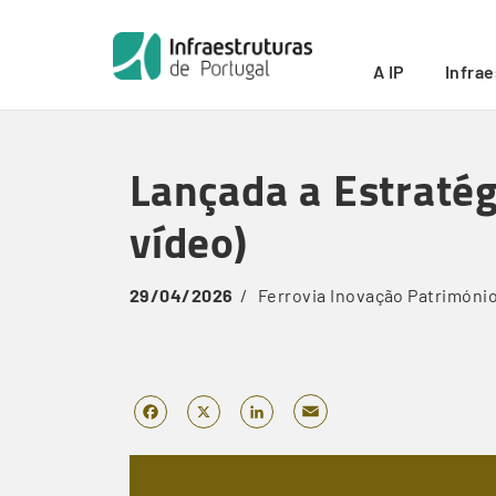
Início
/
Lançada a Estratégia de Inovação do Grupo IP 
Breadcrumb
A IP
Infra
Skip
to
Lançada a Estraté
main
content
vídeo)
29/04/2026
Ferrovia
Inovação
Patrimóni
Email
Facebook
X
LinkedIn