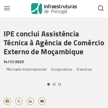
Toggle main menu visibility
Skip
to
IPE conclui Assistência
main
content
Técnica à Agência de Comércio
Externo de Moçambique
14/11/2023
Mercado Internacional
Corporativo
Eventos
Email
Facebook
X
LinkedIn